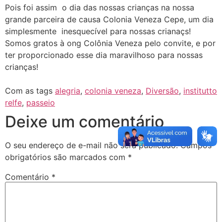
Pois foi assim o dia das nossas crianças na nossa
grande parceira de causa Colonia Veneza Cepe, um dia
simplesmente inesquecível para nossas crianaçs!
Somos gratos à ong Colônia Veneza pelo convite, e por
ter proporcionado esse dia maravilhoso para nossas
crianças!
Com as tags
alegria
,
colonia veneza
,
Diversão
,
institutto
relfe
,
passeio
Deixe um comentário
O seu endereço de e-mail não será publicado.
Campos
obrigatórios são marcados com
*
Comentário
*