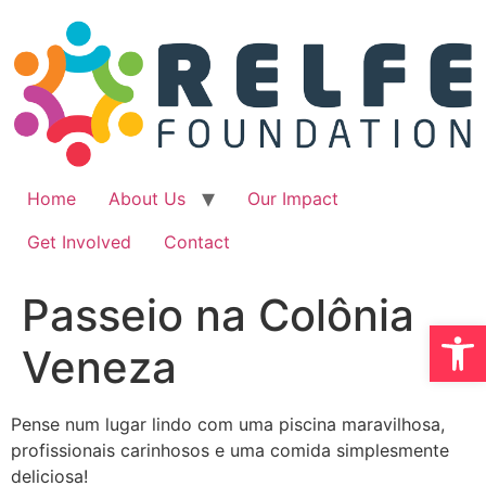
Ir
para
o
conteúdo
Home
About Us
Our Impact
Get Involved
Contact
Passeio na Colônia
Abrir 
Veneza
Pense num lugar lindo com uma piscina maravilhosa,
profissionais carinhosos e uma comida simplesmente
deliciosa!