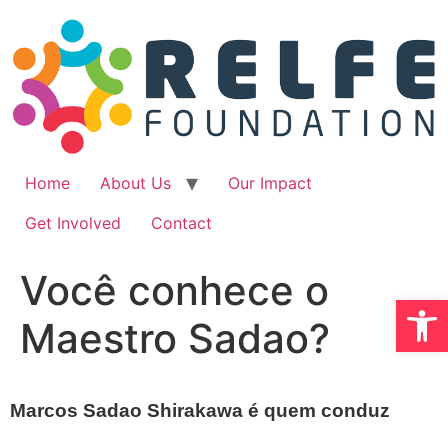
Ir
para
o
conteúdo
Home
About Us
Our Impact
Get Involved
Contact
Você conhece o
Abrir 
Maestro Sadao?
Marcos Sadao Shirakawa é quem conduz