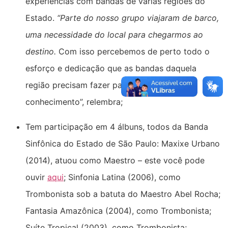
experiências com bandas de várias regiões do
Estado.
“Parte do nosso grupo viajaram de barco,
uma necessidade do local para chegarmos ao
destino.
Com isso percebemos de perto todo o
esforço e dedicação que as bandas daquela
região precisam fazer para adquirirem mais
conhecimento”, relembra;
Tem participação em 4 álbuns, todos da Banda
Sinfônica do Estado de São Paulo:
Maxixe Urbano
(2014), atuou como Maestro – este você pode
ouvir
aqui
; Sinfonia Latina (2006), como
Trombonista sob a batuta do Maestro Abel Rocha
;
Fantasia Amazônica (2004), como Trombonista;
Suíte Tropical (2003), como Trombonista;