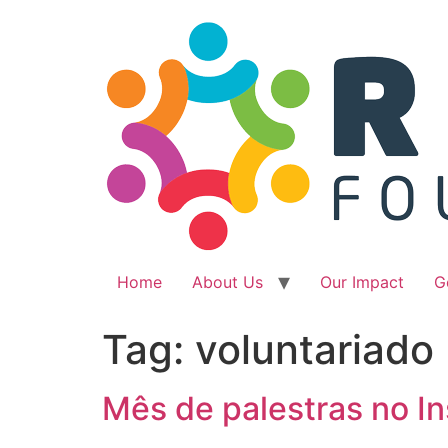
Ir
para
o
conteúdo
Home
About Us
Our Impact
G
Tag:
voluntariado
Mês de palestras no In