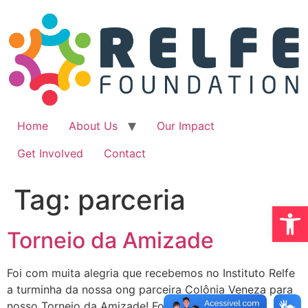
Ir
para
o
conteúdo
Home
About Us
Our Impact
Get Involved
Contact
Tag:
parceria
Abrir 
Torneio da Amizade
Foi com muita alegria que recebemos no Instituto Relfe
a turminha da nossa ong parceira Colônia Veneza para
nosso Torneio da Amizade! Foi um momento de