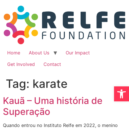
Ir
para
o
conteúdo
Home
About Us
Our Impact
Get Involved
Contact
Tag:
karate
Abrir 
Kauã – Uma história de
Superação
Quando entrou no Instituto Relfe em 2022, o menino