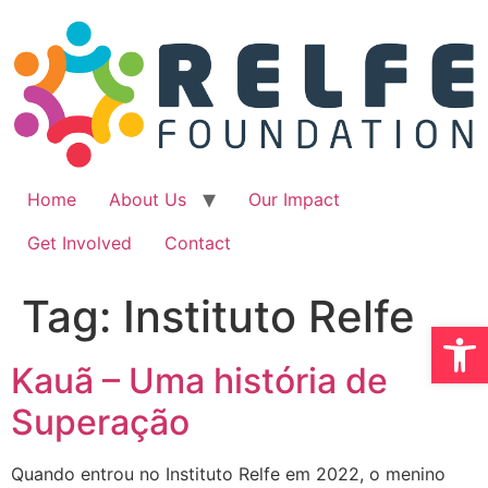
Ir
para
o
conteúdo
Home
About Us
Our Impact
Get Involved
Contact
Tag:
Instituto Relfe
Abrir 
Kauã – Uma história de
Superação
Quando entrou no Instituto Relfe em 2022, o menino