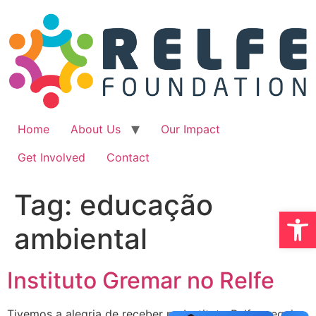
Ir
para
o
conteúdo
Home
About Us
Our Impact
Get Involved
Contact
Tag:
educação
Abrir 
ambiental
Instituto Gremar no Relfe
Tivemos a alegria de receber no Instituto Relfe a equipe