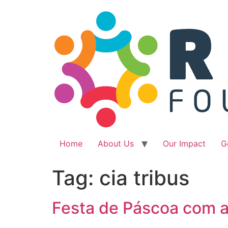
Ir
para
o
conteúdo
Home
About Us
Our Impact
G
Tag:
cia tribus
Festa de Páscoa com a