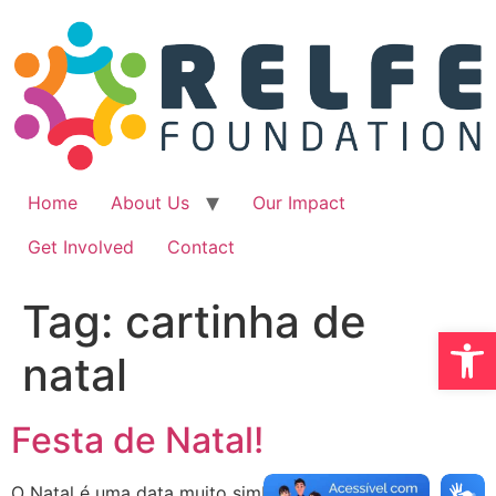
Ir
para
o
conteúdo
Home
About Us
Our Impact
Get Involved
Contact
Tag:
cartinha de
Abrir 
natal
Festa de Natal!
O Natal é uma data muito simbólica para todas